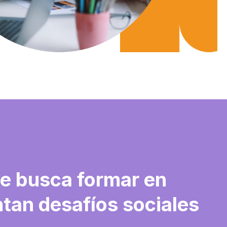
ue busca formar en
entan desafíos sociales