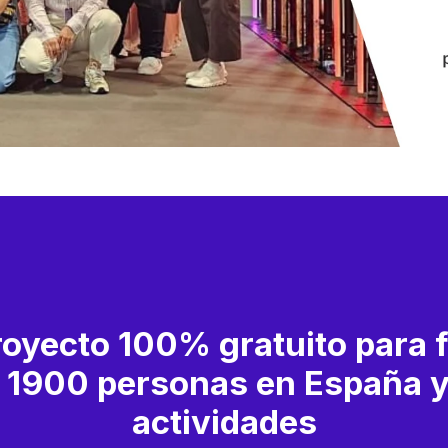
royecto 100% gratuito para f
de 1900 personas en España y
actividades